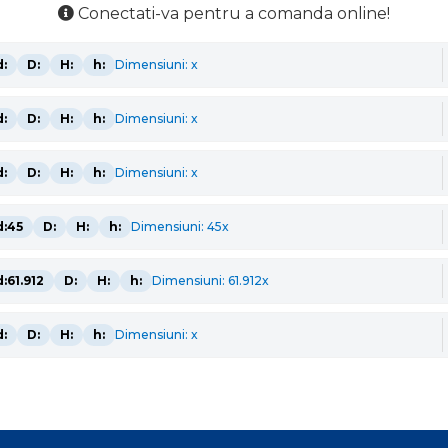
Conectati-va pentru a comanda online!
d:
D:
H:
h:
Dimensiuni: x
d:
D:
H:
h:
Dimensiuni: x
d:
D:
H:
h:
Dimensiuni: x
d:45
D:
H:
h:
Dimensiuni: 45x
d:61.912
D:
H:
h:
Dimensiuni: 61.912x
d:
D:
H:
h:
Dimensiuni: x