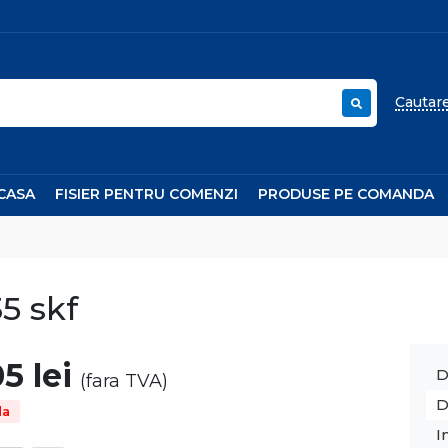
:
H:
h:
ior,
D:
diametru exterior,
H:
latime (inaltime) camasa exterioara,
h
Cautar
CASA
FISIER PENTRU COMENZI
PRODUSE PE COMANDA
5 skf
05
lei
D
(fara TVA)
D
da
I